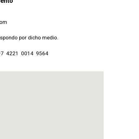
iento
com
espondo por dicho medio.
7597 4221 0014 9564