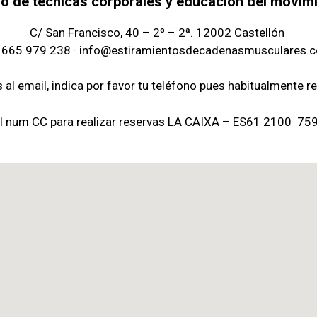
ro de técnicas corporales y educación del movim
C/ San Francisco, 40 – 2º – 2ª. 12002 Castellón
. 665 979 238 · info@estiramientosdecadenasmusculares.
s al email, indica por favor tu
teléfono
pues habitualmente r
 el num CC
para realizar reservas LA CAIXA – ES61 2100 