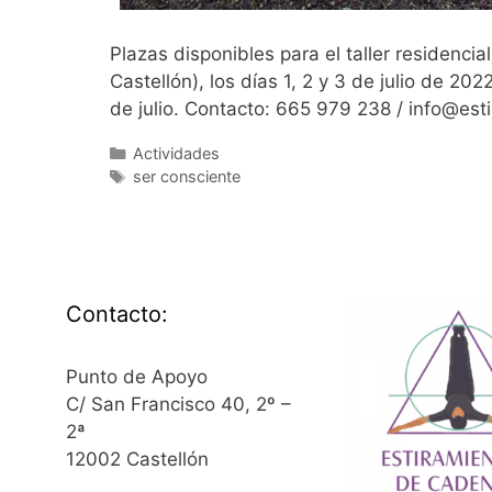
Plazas disponibles para el taller residenci
Castellón), los días 1, 2 y 3 de julio de 2
de julio. Contacto: 665 979 238 / info@e
Categorías
Actividades
Etiquetas
ser consciente
Contacto:
Punto de Apoyo
C/ San Francisco 40, 2º –
2ª
12002 Castellón