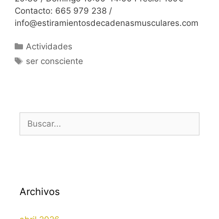
Contacto: 665 979 238 /
info@estiramientosdecadenasmusculares.com
Categorías
Actividades
Etiquetas
ser consciente
Buscar:
Archivos