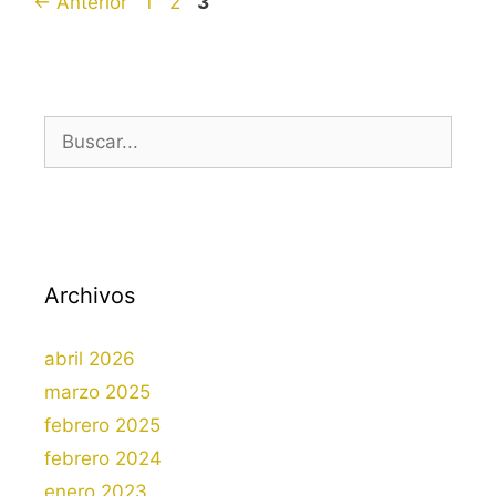
Página
Página
Página
←
Anterior
1
2
3
Buscar:
Archivos
abril 2026
marzo 2025
febrero 2025
febrero 2024
enero 2023