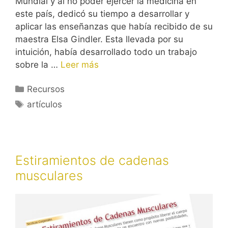
Mundial y al no poder ejercer la medicina en
este país, dedicó su tiempo a desarrollar y
aplicar las enseñanzas que había recibido de su
maestra Elsa Gindler. Esta llevada por su
intuición, había desarrollado todo un trabajo
sobre la …
Leer más
Categorías
Recursos
Etiquetas
artículos
Estiramientos de cadenas
musculares