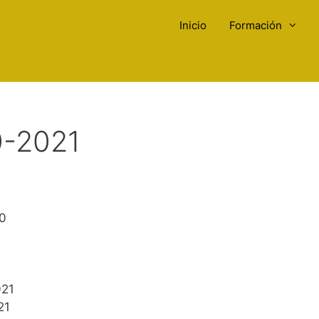
Inicio
Formación
0-2021
20
021
21